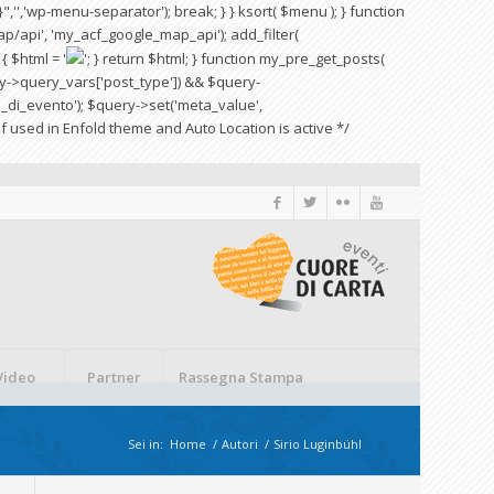
",'','wp-menu-separator'); break; } } ksort( $menu ); } function
p/api', 'my_acf_google_map_api'); add_filter(
{ $html = '
'; } return $html; } function my_pre_get_posts(
uery->query_vars['post_type']) && $query-
ata_di_evento'); $query->set('meta_value',
if used in Enfold theme and Auto Location is active */
Video
Partner
Rassegna Stampa
Sei in:
Home
/
Autori
/
Sirio Luginbühl