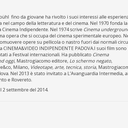
bühl fino da giovane ha rivolto i suoi interessi alle esperien
 nel campo della letteratura e del cinema. Nel 1970 fonda la
 Cinema Indipendente. Nel 1974 scrive
Cinema undergroun
ima opera che si occupa del cinema sperimentale europeo. N
omuovere opere su pellicola o nastro fuori dai normali circui
e la CINEMA&VIDEO INDIPENDENTE PADOVA.I suoi film sono
tati a Festival internazionali. Ha pubblicato
Cinema
d oggi
, Mastrogiacomo editore,
Lo schermo negato
,
e&co, Milano,
Videotape, arte, tecnica, storia
, Mastrogiaco
dova. Nel 2013 è stato invitato a L’Avanguardia Intermedia, a
nto e Rovereto.
il 2 settembre del 2014.