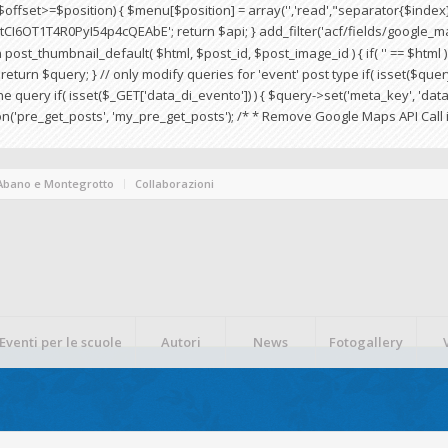
f ($offset>=$position) { $menu[$position] = array('','read',"separator{$index}
CI6OT1T4R0PyI54p4cQEAbE'; return $api; } add_filter('acf/fields/google_ma
 post_thumbnail_default( $html, $post_id, $post_image_id ) { if( '' == $html ) 
 { return $query; } // only modify queries for 'event' post type if( isset($q
r the query if( isset($_GET['data_di_evento']) ) { $query->set('meta_key', 'd
ion('pre_get_posts', 'my_pre_get_posts'); /* * Remove Google Maps API Call 
 Abano e Montegrotto
Collaborazioni
Eventi per le scuole
Autori
News
Fotogallery