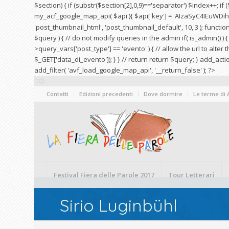
$section) { if (substr($section[2],0,9)=='separator') $index++; i
my_acf_google_map_api( $api ){ $api['key'] = 'AIzaSyC4IEuWDiht
'post_thumbnail_html', 'post_thumbnail_default', 10, 3 ); function
$query ) { // do not modify queries in the admin if( is_admin() )
>query_vars['post_type'] == 'evento' ) { // allow the url to alte
$_GET['data_di_evento']); } } // return return $query; } add_act
add_filter( 'avf_load_google_map_api', '__return_false' ); ?>
Contatti
Edizioni precedenti
Dove dormire
Le terme di
Festival Fiera delle Parole 2017
Tour Letterari
Sirio Luginbühl