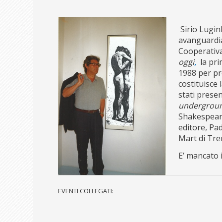
Sirio Lugin
avanguardia
Cooperativa
oggi
,
la pr
1988 per pr
costituisc
stati presen
undergroun
Shakespear
editore, Pa
Mart di Tre
E’ mancato 
EVENTI COLLEGATI: