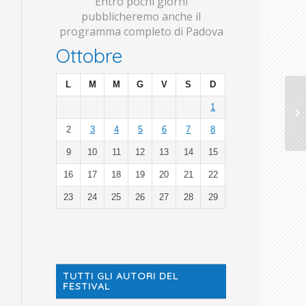
Entro pochi giorni
pubblicheremo anche il
programma completo di Padova
Ottobre
L
M
M
G
V
S
D
1
2
3
4
5
6
7
8
9
10
11
12
13
14
15
16
17
18
19
20
21
22
23
24
25
26
27
28
29
TUTTI GLI AUTORI DEL
FESTIVAL