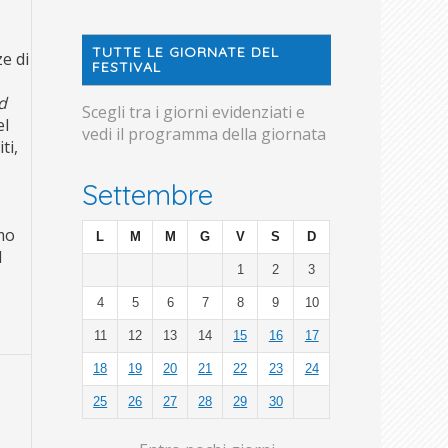
TUTTE LE GIORNATE DEL
ze di
FESTIVAL
d
Scegli tra i giorni evidenziati e
el
vedi il programma della giornata
ti,
Settembre
mo
L
M
M
G
V
S
D
l
1
2
3
4
5
6
7
8
9
10
11
12
13
14
15
16
17
18
19
20
21
22
23
24
25
26
27
28
29
30